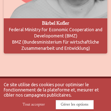
Bärbel Kofler
Federal Ministry for Economic Cooperation and
Developoment (BMZ)
BMZ (Bundesministerium für wirtschaftliche
Zusammenarbeit und Entwicklung)
Ce site utilise des cookies pour optimiser le
fonctionnement de la plateforme et, mesurer et
cibler nos campagnes publicitaires.
© 2025 ENS-PSL - Tous droits réservés |
Mentions légales
|
Politique de
confidentialité
|
Tout accepter
Gérer les options
Gérez vos données