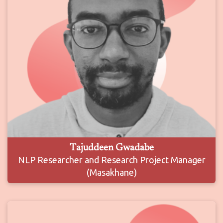
Tajuddeen Gwadabe
NLP Researcher and Research Project Manager
(Masakhane)