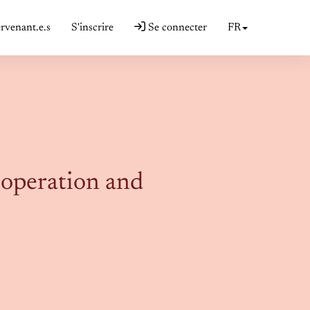
ervenant.e.s
S'inscrire
Se connecter
FR
ooperation and