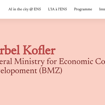
AI in the city @ ENS
L'IA à l'ENS
Programme
Int
rbel Kofler
eral Ministry for Economic C
elopoment (BMZ)