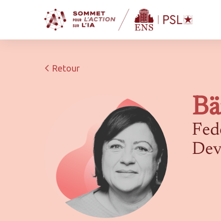
Retour
Bä
Fed
Dev