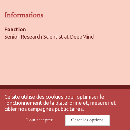
Informations
Fonction
Senior Research Scientist at DeepMind
Ce site utilise des cookies pour optimiser le
fonctionnement de la plateforme et, mesurer et
© 2025 ENS-PSL - Tous droits réservés |
Mentions légales
|
Politique de
cibler nos campagnes publicitaires.
confidentialité
|
Tout accepter
Gérer les options
Gérez vos données